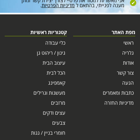
אני מאשר/ת למסור את פרטיי לצורך יצירת קשר ומתן
מענה לפנייתי, בהתאם ל
מדיניות הפרטיות
.
מפת האתר
קטגוריות ראשיות
ראשי
כלי עבודה
גלריה
גינון / ריהוט גן
אודות
עיצוב הבית
צור קשר
הכל לבית
הגעה
קאמפינג
כתבות ומאמרים
מעשנות וגרילים
מדיניות החזרה
מרזבים
עצים ודקים
צבעים
חומרי בניין / גגות