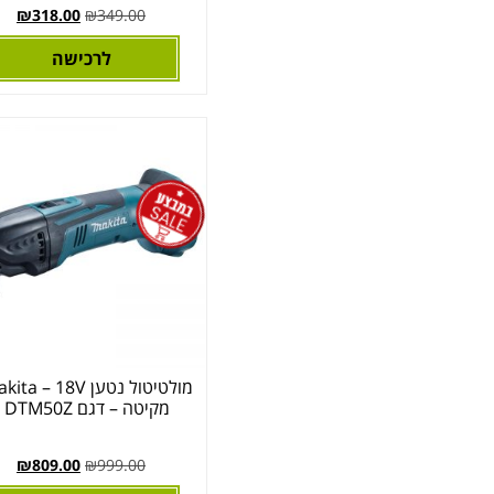
₪
318.00
₪
349.00
לרכישה
מולטיטול נטען ta – 18V
מקיטה – דגם DTM50Z
₪
809.00
₪
999.00