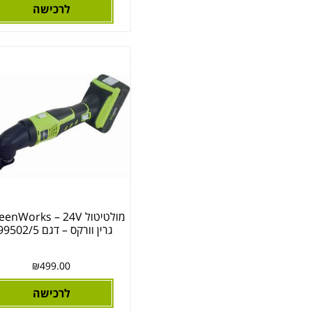
לרכישה
מולטיטול enWorks – 24V
גרין וורקס – דגם 99502/5
₪
499.00
לרכישה