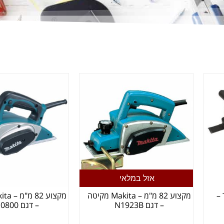
אזל במלאי
אנטר –
מקצוע 82 מ"מ – Makita מקיטה
– דגם N1923B
– דגם KP0800