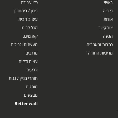
ראשי
כלי עבודה
גלריה
גינון / ריהוט גן
אודות
עיצוב הבית
צור קשר
הכל לבית
הגעה
קאמפינג
כתבות ומאמרים
מעשנות וגרילים
מדיניות החזרה
מרזבים
עצים ודקים
צבעים
חומרי בניין / גגות
מותגים
מבצעים
Better wall
0