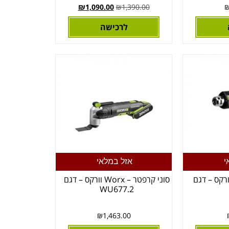
₪
1,090.00
₪
1,390.00
לרכישה
י
אזל במלאי
ח חום – Worx וורקס – דגם
סוני קרפטר – Worx וורקס – דגם
WU677.2
₪
1,463.00