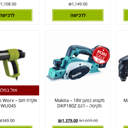
₪
1,108.00
₪
1,149.00
לרכישה
לרכישה
אזל במלא
Maki
מקצוע נטען Makita – 18V
אקד
מקיטה – דגם DKP180Z
WU045
₪
349.00
₪
1,379.00
₪
1,699.00