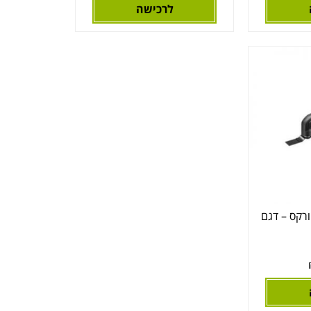
לרכישה
יקרפטר – Worx וורקס – דגם