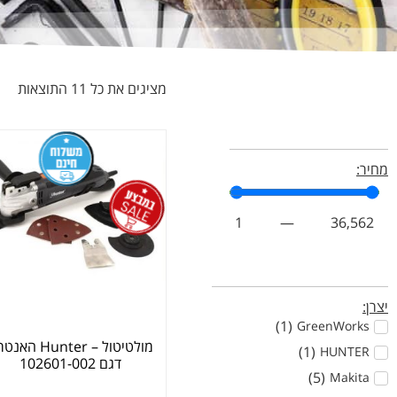
מציגים את כל ⁦11⁩ התוצאות
מחיר:
1
—
36,562
יצרן:
)
1
(
GreenWorks
מולטיטול – Hunter ה
)
1
(
HUNTER
דגם 102601-002
)
5
(
Makita