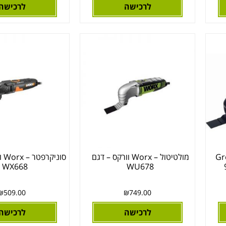
לרכישה
לרכישה
Gre
מולטיטול – Worx וורקס – דגם
סונ
WX668
WU678
₪
509.00
₪
749.00
לרכישה
לרכישה